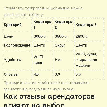
Чтобы структурировать информацию, можно
использовать таблицу:
Квартира
Квартира
Критерий
Квартира 3
1
2
Цена
3000 р.
3500 р.
2800 р.
Расположение
Центр
Округ
Центр
Wi-Fi, кухня,
Wi-Fi,
Удобства
Нет
стиральная
кухня
машина
Отзывы
4.5
3.0
5.0
Проведите анализ, чтобы выявить оптимальное
предложение, подходящее именно вам.
Как отзывы арендаторов
влияют на выбор