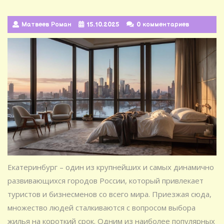
Матвеев Роман
15.10.2025
0 комментариев
Екатеринбург – один из крупнейших и самых динамично
развивающихся городов России, который привлекает
туристов и бизнесменов со всего мира. Приезжая сюда,
множество людей сталкиваются с вопросом выбора
жилья на короткий срок. Одним из наиболее популярных