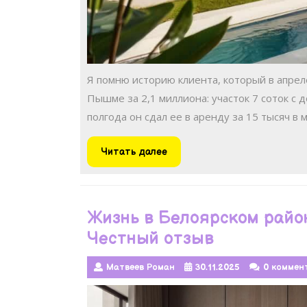
Я помню историю клиента, который в апре
Пышме за 2,1 миллиона: участок 7 соток с 
полгода он сдал ее в аренду за 15 тысяч в
Читать
Читать далее
далее
Жизнь в Белоярском райо
Честный отзыв
Матвеев Роман
30.11.2025
0 коммен