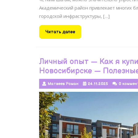
Академический район привлекает многих б
городской инфраструктуры, […]
Читать
Читать далее
далее
Личный опыт — Как я куп
Новосибирске — Полезные
Матвеев Роман
24.11.2025
0 коммен