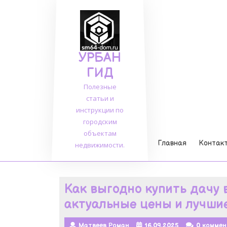
Перейти
к
содержимому
УРБАН
ГИД
Полезные
статьи и
инструкции по
городским
объектам
Главная
Контак
недвижимости.
Как выгодно купить дачу 
актуальные цены и лучши
Матвеев Роман
16.09.2025
0 коммен