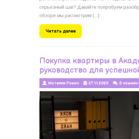
серьезный шаг? Давайте попробуем разобра
обзоре мы рассмотрим […]
Читать
Читать далее
далее
Покупка квартиры в Акад
руководство для успешно
Матвеев Роман
27.11.2025
0 коммен