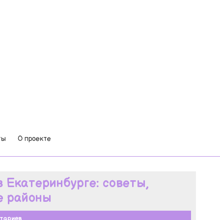
ты
О проекте
в Екатеринбурге: советы,
е районы
тариев