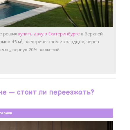
ле решил
купить дачу в Екатеринбурге
в Верхней
домом 45 м², электричеством и колодцем; через
 месяц, вернув 20% вложений.
не — стоит ли переезжать?
тариев