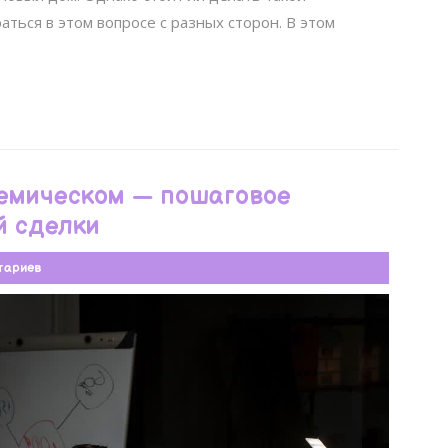
ться в этом вопросе с разных сторон. В этом
емическом — пошаговое
й сделки
тариев