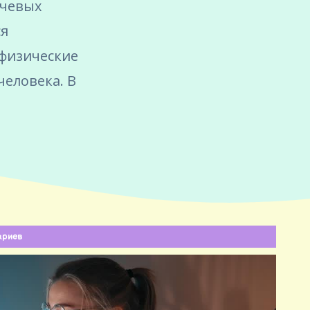
ючевых
ся
 физические
человека. В
ариев