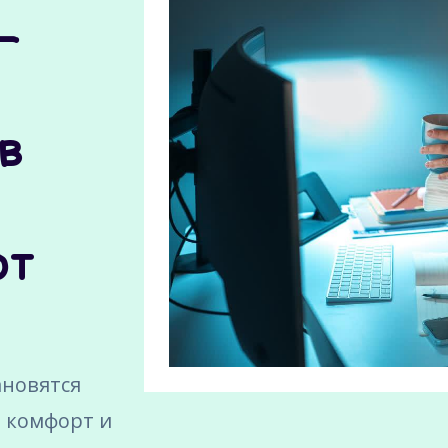
—
в
от
ановятся
 комфорт и