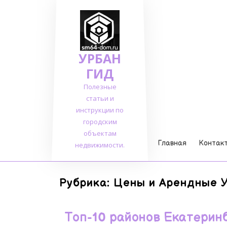
Перейти
к
содержимому
УРБАН
ГИД
Полезные
статьи и
инструкции по
городским
объектам
Главная
Контак
недвижимости.
Рубрика:
Цены и Арендные 
Топ-10 районов Екатерин