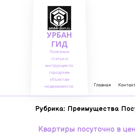
Перейти
к
содержимому
УРБАН
ГИД
Полезные
статьи и
инструкции по
городским
объектам
Главная
Контак
недвижимости.
Рубрика:
Преимущества Пос
Квартиры посуточно в це