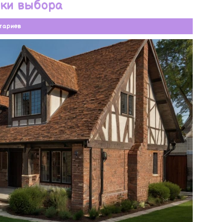
тки выбора
тариев