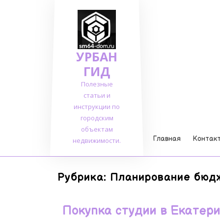
Перейти
к
содержимому
УРБАН
ГИД
Полезные
статьи и
инструкции по
городским
объектам
Главная
Контак
недвижимости.
Рубрика:
Планирование бюд
Покупка студии в Екатер