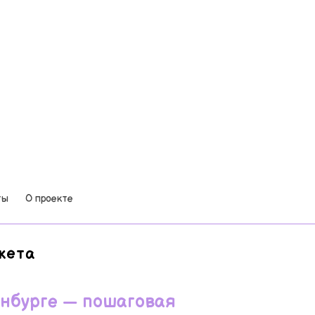
ты
О проекте
жета
инбурге — пошаговая