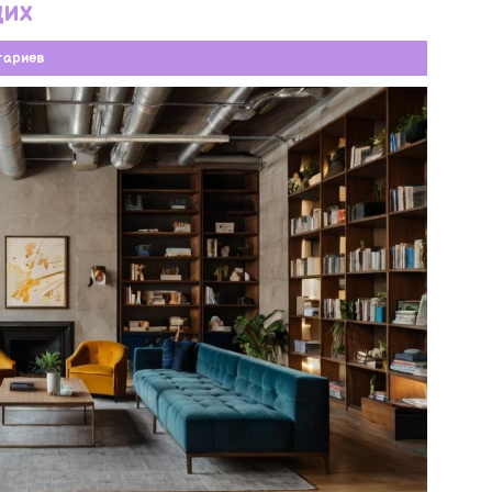
щих
тариев